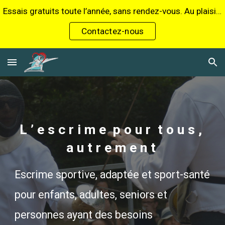
Essais gratuits toute l’année, sans rendez-vous. Au plaisir de vous accueillir !
Skip to main content
Skip to navigation
Contactez-nous
L ’ e s c r i m e p o u r t o u s ,
a u t r e m e n t
Escrime sportive, adaptée et sport-santé
pour enfants, adultes, seniors et
personnes ayant des besoins