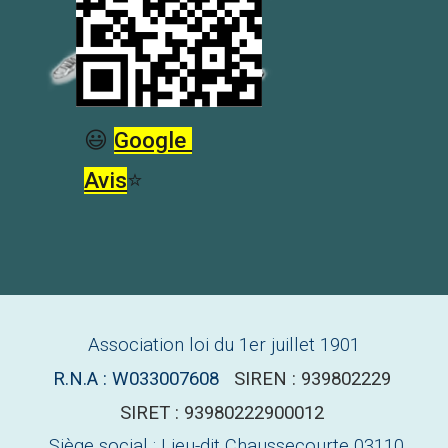
😃
Google
Avis
⭐
Association loi du 1er juillet 1901
R.N.A : W033007608
SIREN
:
939802229
S
IRET
:
93980222900012
Siège social : Lieu-dit Chaussecourte 03110