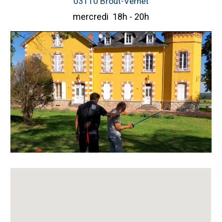
03110 Brout-Vernet
mercredi
1
8
h -
20
h