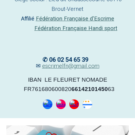
Brout-Verne
t
Affilié
Fédération Française d'Escrime
Fédération Française
Handi sport
✆ 0
6 02 54 65 39
✉
escrime
lfn
@gmail.com
IBAN LE FLEURET NOMADE
FR761680600820
66142101450
63