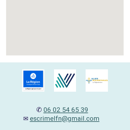
✆
0
6 02 54 65 39
escrime
lfn
@gmail.com
✉